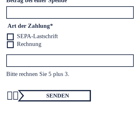
Betrag bei einer Spende
Pflichtfeld
Art der Zahlung
*
SEPA-Lastschrift
Rechnung
Bitte rechnen Sie 5 plus 3.
SENDEN