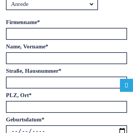
Pflichtfeld
Firmenname
*
Pflichtfeld
Name, Vorname
*
Pflichtfeld
Straße, Hausnummer
*
Pflichtfeld
PLZ, Ort
*
Pflichtfeld
Geburtsdatum
*